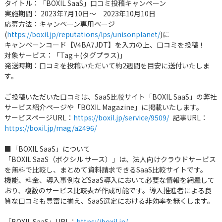
タイトル：「BOXIL SaaS」口コミ投稿キャンペーン
実施期間： 2023年7月10日～ 2023年10月10日
応募方法：キャンペーン専用ページ
(
https://boxil.jp/reputations/lps/unisonplanet/
)に
キャンペーンコード【V4BA7JDT】を入力の上、口コミを投稿！
対象サービス：「Tag＋(タグプラス)」
発送時期：口コミを投稿いただいて約2週間を目安に送付いたしま
す。
ご投稿いただいた口コミは、SaaS比較サイト「BOXIL SaaS」の弊社
サービス紹介ページや「BOXIL Magazine」に掲載いたします。
サービスページURL：
https://boxil.jp/service/9509/
記事URL：
https://boxil.jp/mag/a2496/
■「BOXIL SaaS」について
「BOXIL SaaS（ボクシル サース）」は、法人向けクラウドサービス
を無料で比較し、まとめて資料請求できるSaaS比較サイトです。
機能、料金、導入事例などSaaS導入において必要な情報を網羅して
おり、複数のサービス比較表が作成可能です。導入推進者による良
質な口コミも豊富に揃え、SaaS選定における非効率を無くします。
「BOXIL SaaS」URL：
https://boxil.jp/