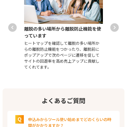
きま
離脱の多い場所から離脱防止機能を使
1機
っています
今で
きる
ヒートマップを確認して離脱の多い場所か
1機
ティ
らの離脱防止機能をつかったり、離脱前に
を利
こと
ポップアップで次のページに遷移を促して
能と
0％削
サイトの回遊率を高め売上アップに貢献し
改善
てくれてます。
よくあるご質問
Q
申込みからツール使い始めまでどのくらいの時
間がかかりますか？